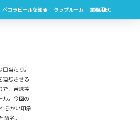
ペコラビールを知る
タップルーム
業務用EC
な口当たり。
を連想させる
りで、苦味控
ール。今回の
やわらかい印象
aと命名。